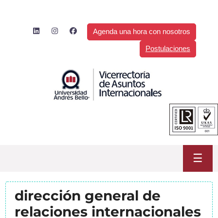
Saltar
al
contenido
Agenda una hora con nosotros
Postulaciones
☰
dirección general de
relaciones internacionales