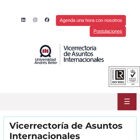
Saltar
al
contenido
Agenda una hora con nosotros
Postulaciones
☰
Vicerrectoría de Asuntos
Internacionales