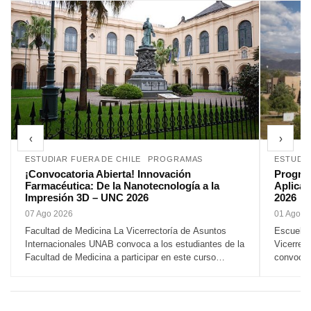
‹
›
ESTUDIAR FUERA DE CHILE
PROGRAMAS
ESTUDIA
¡Convocatoria Abierta! Innovación
Program
Farmacéutica: De la Nanotecnología a la
Aplicad
Impresión 3D – UNC 2026
2026
07 Ago 2026
01 Ago 2
Facultad de Medicina La Vicerrectoría de Asuntos
Escuela 
Internacionales UNAB convoca a los estudiantes de la
Vicerrec
Facultad de Medicina a participar en este curso
convoca 
internacional presencial...
Ambiental