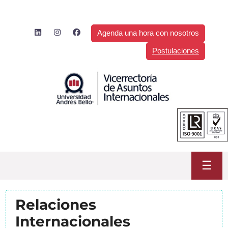
Saltar
al
contenido
Agenda una hora con nosotros
Postulaciones
☰
Relaciones
Internacionales