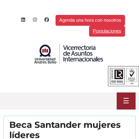
Saltar
al
contenido
Agenda una hora con nosotros
Postulaciones
☰
Beca Santander mujeres
líderes