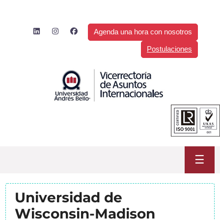
Saltar
al
contenido
Agenda una hora con nosotros
Postulaciones
☰
Universidad de
Wisconsin-Madison