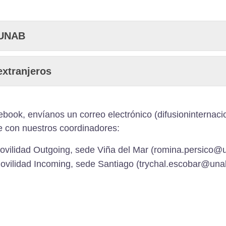
 UNAB
extranjeros
ebook
, envíanos un correo electrónico (difusioninternac
 con nuestros coordinadores:
vilidad Outgoing, sede Viña del Mar (romina.persico@u
vilidad Incoming, sede Santiago (trychal.escobar@unab