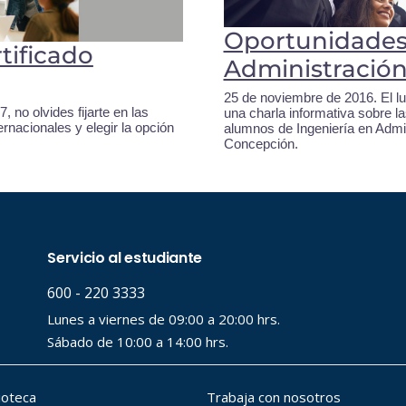
Oportunidades 
rtificado
Administració
25 de noviembre de 2016. El lu
, no olvides fijarte en las
una charla informativa sobre la
rnacionales y elegir la opción
alumnos de Ingeniería en Admi
Concepción.