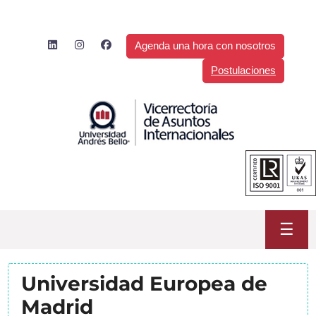
Saltar
al
contenido
Agenda una hora con nosotros
Postulaciones
☰
Universidad Europea de
Madrid