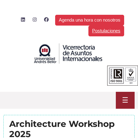
Saltar
al
contenido
Agenda una hora con nosotros
Postulaciones
☰
Architecture Workshop
2025