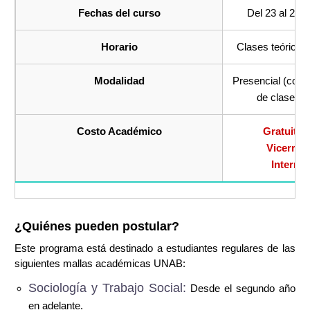
Fechas del curso
Del 23 al 27 
Horario
Clases teóricas
Modalidad
Presencial (cont
de clases y 
Costo Académico
Gratuito,
Vicerrec
Interna
¿Quiénes pueden postular?
Este programa está destinado a estudiantes regulares de las
siguientes mallas académicas UNAB:
Sociología y Trabajo Social:
Desde el segundo año
en adelante.