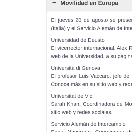
Movilidad en Europa
El jueves 20 de agosto se prese
(Italia)
y el
Servicio Alemán de In
Universidad de Deusto
El vicerrector internacional, Ale
web de la
Universidad
,
a su págin
Universitá di Genova
El profesor Luis Vaccaro, jefe del
Conoce más en su
sitio web
y
red
Universitat de Vic
Sarah Khan, Coordinadora de Movi
sitio web
y
redes sociales
.
Servicio Alemán de Intercambio
Pablo Navarrete, Coordinador d