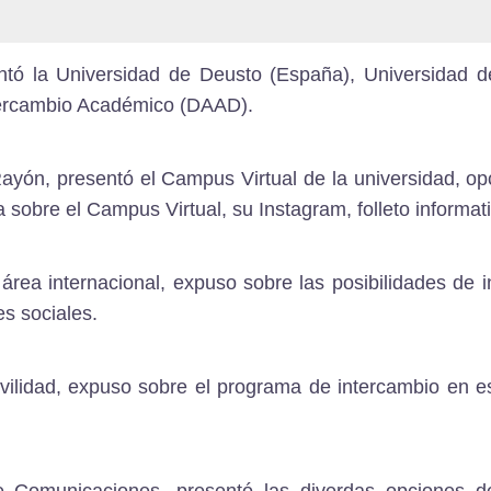
ntó la
Universidad de Deusto (España)
,
Universidad d
tercambio Académico (DAAD)
.
x Rayón, presentó el Campus Virtual de la universidad, o
a sobre el Campus Virtual
, su
Instagram
, folleto informa
 área internacional, expuso sobre las posibilidades de i
es sociales
.
lidad, expuso sobre el programa de intercambio en es
e Comunicaciones, presentó las diverdas opciones d